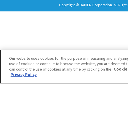
Copyright © DAIHEN Corporation. All Right 
Our website uses cookies for the purpose of measuring and analyzin
use of cookies or continue to browse the website, you are deemed t
can control the use of cookies at any time by clicking on the
Cookie
Privacy Policy
.