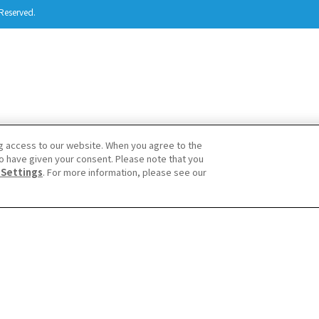
Reserved.
g access to our website. When you agree to the
o have given your consent. Please note that you
 Settings
. For more information, please see our