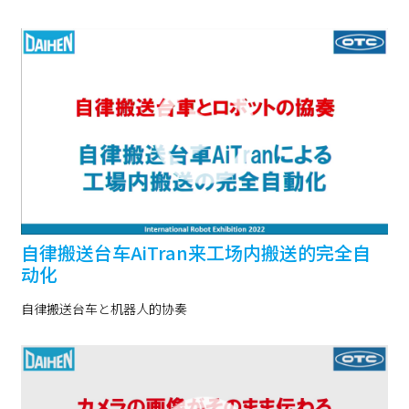
自律搬送台车AiTran来工场内搬送的完全自
动化
自律搬送台车と机器人的协奏