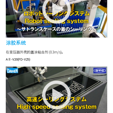
涂胶系统
在变压器外壳的盖涂粘合剂 (0.3m/s)。
AⅡ-V20(FD-V25)