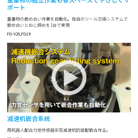
ポート
重量物の嵌め合い作業を自動化。独自のツール交換システムで
嵌め合いとねじ締めを1台で実現
FD-V25,FD19
减速机嵌合系统
用机器人配合力觉传感器实现减速机的装配嵌合作业。