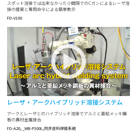
スポット溶接では出来なかった小間隔でのCガンによるレーザ溶
接の提案と専用命令による簡単教示
FD-V100
レーザ・アークハイブリッド溶接システム
アークとレーザとのハイブリッド溶接でアルミと亜鉛メッキ鋼
板の異材金属接合
FD-A20, _WB-P500L,同步送料焊接系统