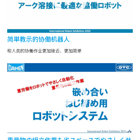
简単教示的协働机器人
和人类的协働作业更加接近、更加简単
重量物の組立作業も省スペースでやさしくサ