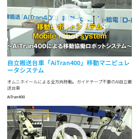
自立搬送台車「AiTran400」移動マニピュレ
ータシステム
オムニホイールによる全方向移動。ガイドテープ不要のAI自立搬
送台車
AiTran400