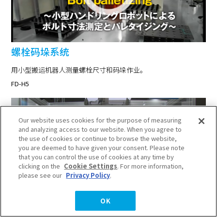
螺栓码垛系统
用小型搬运机器人测量螺栓尺寸和码垛作业。
FD-H5
Our website uses cookies for the purpose of measuring
and analyzing access to our website. When you agree to
the use of cookies or continue to browse the website,
you are deemed to have given your consent. Please note
that you can control the use of cookies at any time by
clicking on the
Cookie Settings
. For more information,
please see our
Privacy Policy
.
OK
7轴机器人的多台协作焊接系统