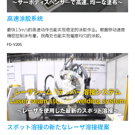
高速涂胶系统
最快1.5m/s的高速动作也能实现稳定的涂胶作业。根据移动速度
精密控制涂布量，拐角处也能实现幅度均匀的涂胶。
FD-V20S
スポット溶接の新たなレーザ溶接提案