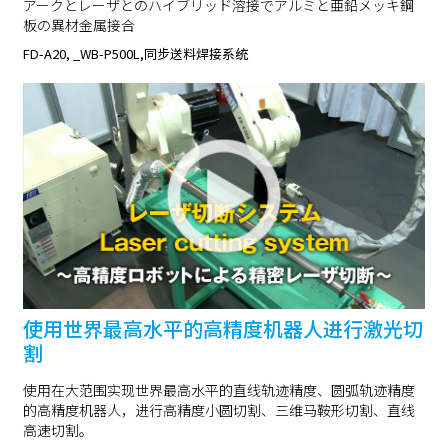
アークとレーザとのハイブリッド溶接でアルミと亜鉛メッキ鋼
板の異材金属接合
FD-A20, _WB-P500L,同步送料焊接系统
使用世界最高水平的高精度机器人进行激光切
割
使用在大范围实现世界最高水平的直线轨迹精度、圆弧轨迹精度
的高精度机器人，进行高精度小圆切割、三维马鞍形切割、直线
高速切割。