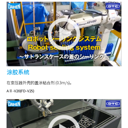
涂胶系统
在变压器外壳的盖涂粘合剂 (0.3m/s)。
AⅡ-V20(FD-V25)