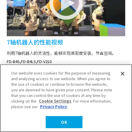
7轴机器人的性能视频
利用7轴机器人的灵活性，能够实现高密度安装，节省空间。
FD-B4S,FD-B4LS,FD-V210
Our website uses cookies for the purpose of measuring
and analyzing access to our website. When you agree to
the use of cookies or continue to browse the website,
you are deemed to have given your consent. Please note
that you can control the use of cookies at any time by
clicking on the
Cookie Settings
. For more information,
please see our
Privacy Policy
.
OK