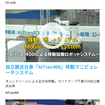
FD-A20
自立搬送台車「AiTran400」移動マニピュレ
ータシステム
オムニホイールによる全方向移動。ガイドテープ不要のAI自立搬
送台車
AiTran400