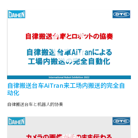
自律搬送台车AiTran来工场内搬送的完全自
动化
自律搬送台车と机器人的协奏