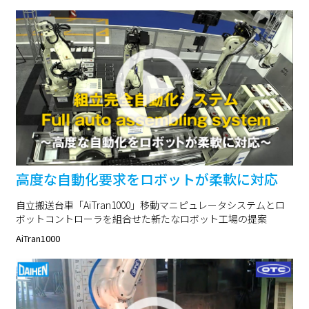
高度な自動化要求をロボットが柔軟に対応
自立搬送台車「AiTran1000」移動マニピュレータシステムとロ
ボットコントローラを組合せた新たなロボット工場の提案
AiTran1000