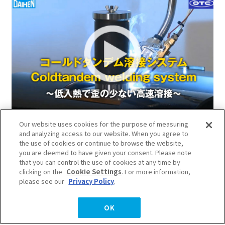
使用冷双丝焊接系统(Cold Tandem
Our website uses cookies for the purpose of measuring
Welding)进行的管道圆周焊接
and analyzing access to our website. When you agree to
the use of cookies or continue to browse the website,
在通常的MAG焊接中插入焊丝，使熔池冷却，实现低热输入、变
you are deemed to have given your consent. Please note
形小的焊接。
that you can control the use of cookies at any time by
clicking on the
Cookie Settings
. For more information,
FD-V6L,WB-P500L,FD11,冷串焊系统,FD-V8L
please see our
Privacy Policy
.
信息保护
网站地图
Copyright © DAIHEN Corporation. All Right Reserved.
OK