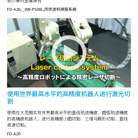
板の異材金属接合
FD-A20, _WB-P500L,同步送料焊接系统
使用世界最高水平的高精度机器人进行激光切
割
使用在大范围实现世界最高水平的直线轨迹精度、圆弧轨迹精度
的高精度机器人，进行高精度小圆切割、三维马鞍形切割、直线
高速切割。
FD-A20