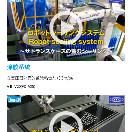
涂胶系统
在变压器外壳的盖涂粘合剂 (0.3m/s)。
AⅡ-V20(FD-V25)