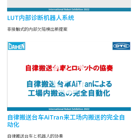
LUT内部诊断机器人系统
非接触式的内部欠陥検出新提案
自律搬送台车AiTran来工场内搬送的完全自
动化
自律搬送台车と机器人的协奏