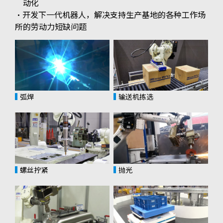
动化
・开发下一代机器人，解决支持生产基地的各种工作场
所的劳动力短缺问题
弧焊
输送机拣选
螺丝拧紧
抛光