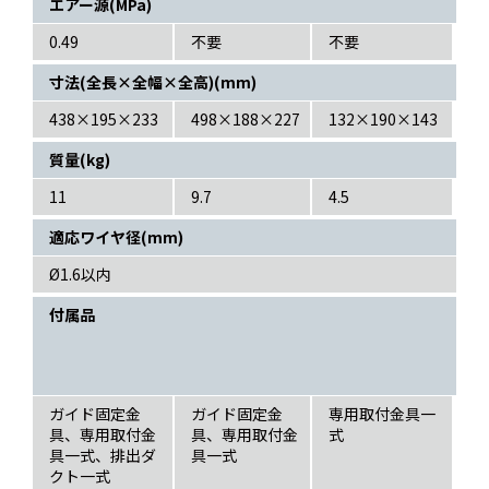
エアー源(MPa)
0.49
不要
不要
寸法(全長×全幅×全高)(mm)
438×195×233
498×188×227
132×190×143
質量(kg)
11
9.7
4.5
適応ワイヤ径(mm)
Ø1.6以内
付属品
ガイド固定金
ガイド固定金
専用取付金具一
具、専用取付金
具、専用取付金
式
具一式、排出ダ
具一式
クト一式