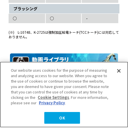
ブラッシング
○
○
-
(※) L-10748、K-2725は強制加圧給電トーチ(TCCトーチ)には対応して
おりません。
Our website uses cookies for the purpose of measuring
and analyzing access to our website. When you agree to
the use of cookies or continue to browse the website,
you are deemed to have given your consent. Please note
that you can control the use of cookies at any time by
clicking on the
Cookie Settings
. For more information,
please see our
Privacy Policy
.
OK