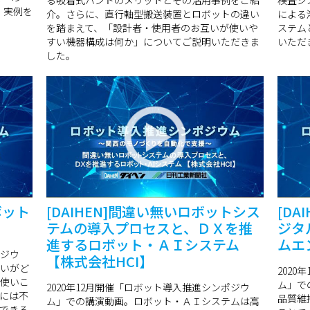
る吸着式ハンドのメリットとその活用事例をご紹
検査シ
、実例を
介。さらに、直行軸型搬送装置とロボットの違い
による
を踏まえて、「設計者・使用者のお互いが使いや
ステム
すい機器構成は何か」についてご説明いただきま
いただ
した。
ボット
[DAIHEN]間違い無いロボットシス
[D
テムの導入プロセスと、ＤＸを推
ジタ
進するロボット・ＡＩシステム
ムエ
ポジウ
【株式会社HCI】
いがど
202
使いこ
ム」で
2020年12月開催「ロボット導入推進シンポジウ
には不
品質維
ム」での講演動画。ロボット・ＡＩシステムは高
できる