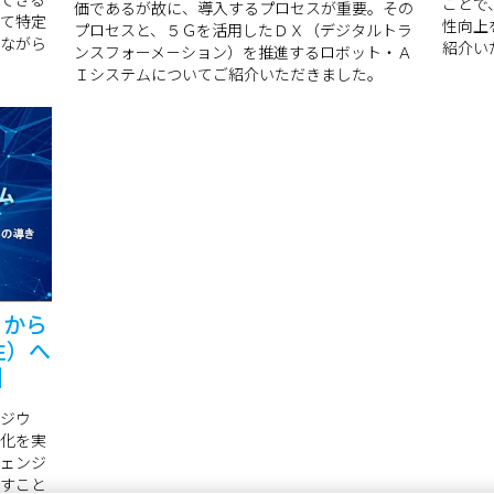
ことで
価であるが故に、導入するプロセスが重要。その
て特定
性向上
プロセスと、５Ｇを活用したＤＸ（デジタルトラ
ながら
紹介い
ンスフォーメ－ション）を推進するロボット・Ａ
Ｉシステムについてご紹介いただきました。
」から
性）へ
】
ポジウ
化を実
ェンジ
すこと