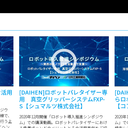
な活用
[DAIHEN]ロボットパレタイザー専
[D
用 真空グリッパーシステムFXP-
らロ
S【シュマルツ株式会社】
【コ
ポジウ
線で、
2020年12月開催「ロボット導入推進シンポジウ
202
行う上
ム」での講演動画。ロボットパレタイザーにおけ
ム」で
イヘン