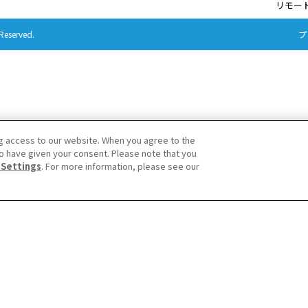
リモー
Reserved.
プ
g access to our website. When you agree to the
o have given your consent. Please note that you
 Settings
. For more information, please see our