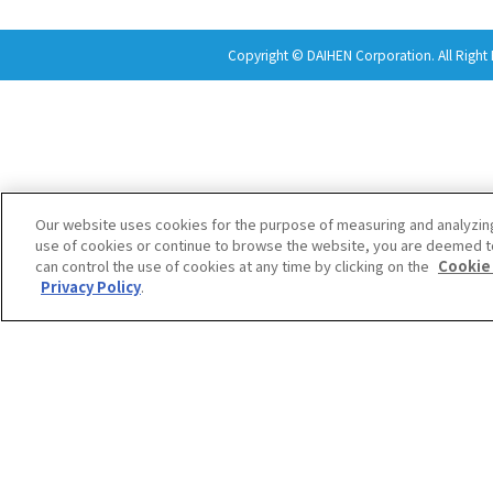
Copyright © DAIHEN Corporation. All Right 
Our website uses cookies for the purpose of measuring and analyzin
use of cookies or continue to browse the website, you are deemed t
can control the use of cookies at any time by clicking on the
Cookie
Privacy Policy
.