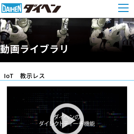
動画ライブラリ
IoT 教示レス