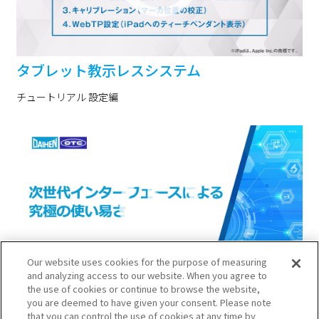
タブレット教示レスシステム
チュートリアル 設定編
Our website uses cookies for the purpose of measuring
and analyzing access to our website. When you agree to
the use of cookies or continue to browse the website,
ネオグローバル溶接機
you are deemed to have given your consent. Please note
that you can control the use of cookies at any time by